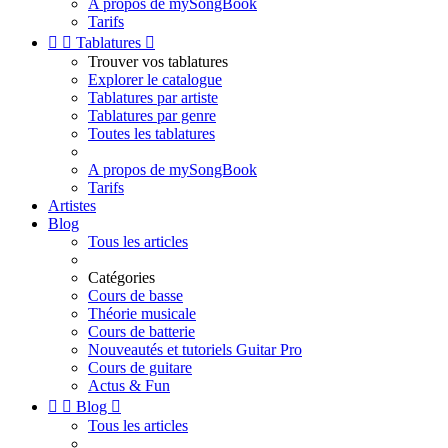
A propos de mySongBook
Tarifs


Tablatures

Trouver vos tablatures
Explorer le catalogue
Tablatures par artiste
Tablatures par genre
Toutes les tablatures
A propos de mySongBook
Tarifs
Artistes
Blog
Tous les articles
Catégories
Cours de basse
Théorie musicale
Cours de batterie
Nouveautés et tutoriels Guitar Pro
Cours de guitare
Actus & Fun


Blog

Tous les articles