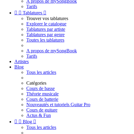
A propos de mySongBook
Tarifs


Tablatures

Trouver vos tablatures
Explorer le catalogue
Tablatures par artiste
Tablatures par genre
Toutes les tablatures
A propos de mySongBook
Tarifs
Artistes
Blog
Tous les articles
Catégories
Cours de basse
Théorie musicale
Cours de batterie
Nouveautés et tutoriels Guitar Pro
Cours de guitare
Actus & Fun


Blog

Tous les articles