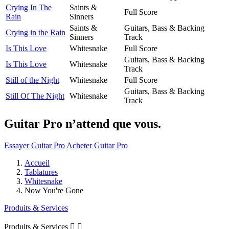
Crying In The
Saints &
Full Score
Rain
Sinners
Saints &
Guitars, Bass & Backing
Crying in the Rain
Sinners
Track
Is This Love
Whitesnake
Full Score
Guitars, Bass & Backing
Is This Love
Whitesnake
Track
Still of the Night
Whitesnake
Full Score
Guitars, Bass & Backing
Still Of The Night
Whitesnake
Track
Guitar Pro n’attend que vous.
Essayer Guitar Pro
Acheter Guitar Pro
Accueil
Tablatures
Whitesnake
Now You're Gone
Produits & Services
Produits & Services

