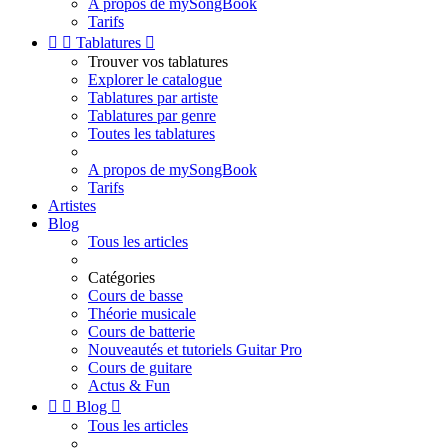
A propos de mySongBook
Tarifs


Tablatures

Trouver vos tablatures
Explorer le catalogue
Tablatures par artiste
Tablatures par genre
Toutes les tablatures
A propos de mySongBook
Tarifs
Artistes
Blog
Tous les articles
Catégories
Cours de basse
Théorie musicale
Cours de batterie
Nouveautés et tutoriels Guitar Pro
Cours de guitare
Actus & Fun


Blog

Tous les articles