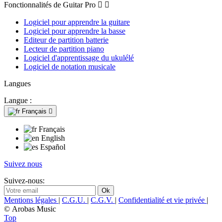
Fonctionnalités de Guitar Pro


Logiciel pour apprendre la guitare
Logiciel pour apprendre la basse
Editeur de partition batterie
Lecteur de partition piano
Logiciel d'apprentissage du ukulélé
Logiciel de notation musicale
Langues
Langue :
Français

Français
English
Español
Suivez nous
Suivez-nous:
Mentions légales
|
C.G.U.
|
C.G.V.
|
Confidentialité et vie privée
|
© Arobas Music
Top