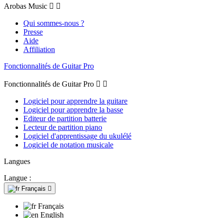
Arobas Music


Qui sommes-nous ?
Presse
Aide
Affiliation
Fonctionnalités de Guitar Pro
Fonctionnalités de Guitar Pro


Logiciel pour apprendre la guitare
Logiciel pour apprendre la basse
Editeur de partition batterie
Lecteur de partition piano
Logiciel d'apprentissage du ukulélé
Logiciel de notation musicale
Langues
Langue :
Français

Français
English