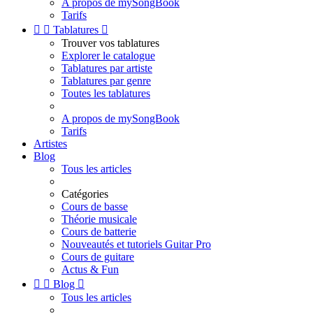
A propos de mySongBook
Tarifs


Tablatures

Trouver vos tablatures
Explorer le catalogue
Tablatures par artiste
Tablatures par genre
Toutes les tablatures
A propos de mySongBook
Tarifs
Artistes
Blog
Tous les articles
Catégories
Cours de basse
Théorie musicale
Cours de batterie
Nouveautés et tutoriels Guitar Pro
Cours de guitare
Actus & Fun


Blog

Tous les articles