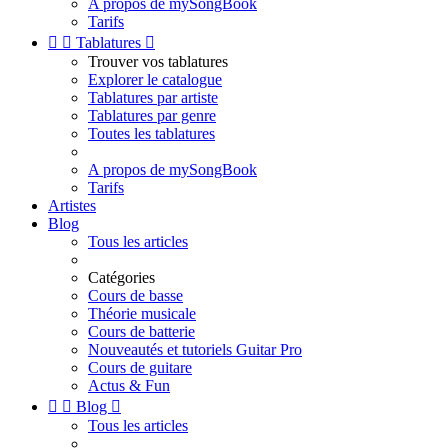
A propos de mySongBook
Tarifs


Tablatures

Trouver vos tablatures
Explorer le catalogue
Tablatures par artiste
Tablatures par genre
Toutes les tablatures
A propos de mySongBook
Tarifs
Artistes
Blog
Tous les articles
Catégories
Cours de basse
Théorie musicale
Cours de batterie
Nouveautés et tutoriels Guitar Pro
Cours de guitare
Actus & Fun


Blog

Tous les articles