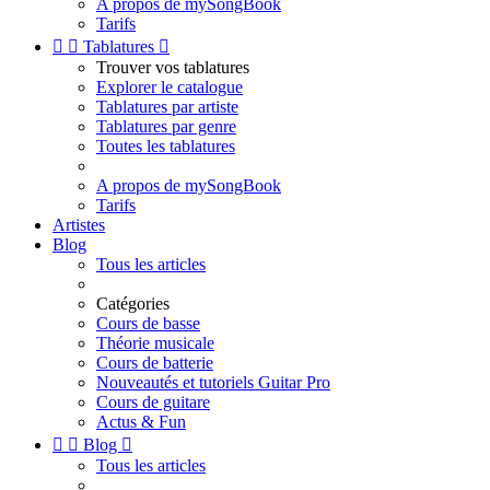
A propos de mySongBook
Tarifs


Tablatures

Trouver vos tablatures
Explorer le catalogue
Tablatures par artiste
Tablatures par genre
Toutes les tablatures
A propos de mySongBook
Tarifs
Artistes
Blog
Tous les articles
Catégories
Cours de basse
Théorie musicale
Cours de batterie
Nouveautés et tutoriels Guitar Pro
Cours de guitare
Actus & Fun


Blog

Tous les articles