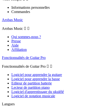
Informations personnelles
Commandes
Arobas Music
Arobas Music


Qui sommes-nous ?
Presse
Aide
Affiliation
Fonctionnalités de Guitar Pro
Fonctionnalités de Guitar Pro


Logiciel pour apprendre la guitare
Logiciel pour apprendre la basse
Editeur de partition batterie
Lecteur de partition piano
Logiciel d'apprentissage du ukulélé
Logiciel de notation musicale
Langues