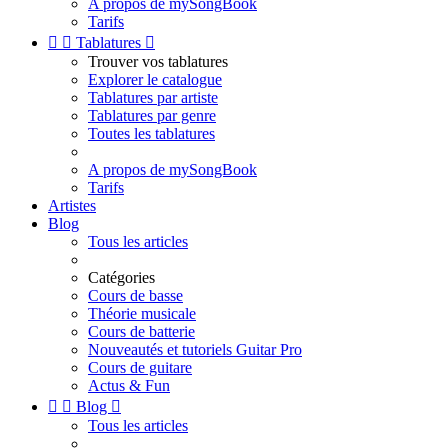
A propos de mySongBook
Tarifs


Tablatures

Trouver vos tablatures
Explorer le catalogue
Tablatures par artiste
Tablatures par genre
Toutes les tablatures
A propos de mySongBook
Tarifs
Artistes
Blog
Tous les articles
Catégories
Cours de basse
Théorie musicale
Cours de batterie
Nouveautés et tutoriels Guitar Pro
Cours de guitare
Actus & Fun


Blog

Tous les articles