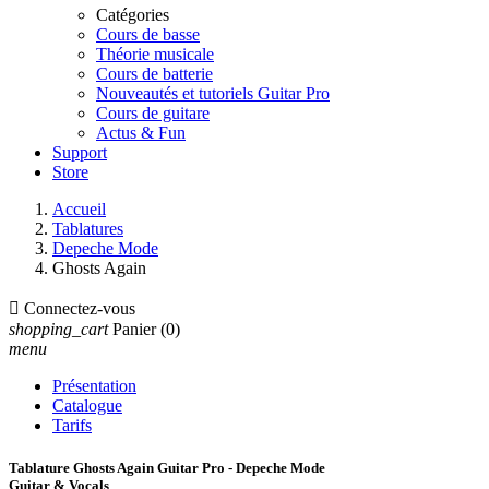
Catégories
Cours de basse
Théorie musicale
Cours de batterie
Nouveautés et tutoriels Guitar Pro
Cours de guitare
Actus & Fun
Support
Store
Accueil
Tablatures
Depeche Mode
Ghosts Again

Connectez-vous
shopping_cart
Panier
(0)
menu
Présentation
Catalogue
Tarifs
Tablature Ghosts Again Guitar Pro - Depeche Mode
Guitar & Vocals