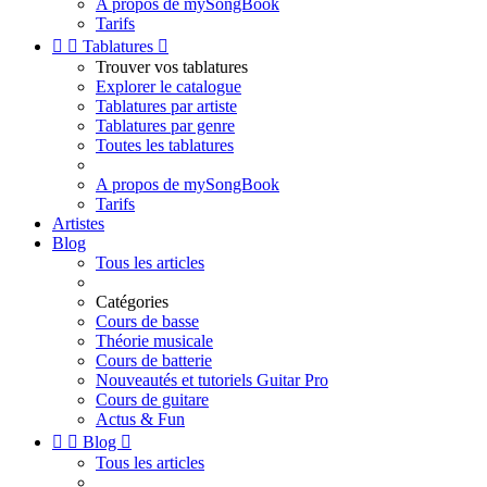
A propos de mySongBook
Tarifs


Tablatures

Trouver vos tablatures
Explorer le catalogue
Tablatures par artiste
Tablatures par genre
Toutes les tablatures
A propos de mySongBook
Tarifs
Artistes
Blog
Tous les articles
Catégories
Cours de basse
Théorie musicale
Cours de batterie
Nouveautés et tutoriels Guitar Pro
Cours de guitare
Actus & Fun


Blog

Tous les articles