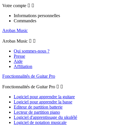
Votre compte


Informations personnelles
Commandes
Arobas Music
Arobas Music


Qui sommes-nous ?
Presse
Aide
Affiliation
Fonctionnalités de Guitar Pro
Fonctionnalités de Guitar Pro


Logiciel pour apprendre la guitare
Logiciel pour apprendre la basse
Editeur de partition batterie
Lecteur de partition piano
Logiciel d'apprentissage du ukulélé
Logiciel de notation musicale