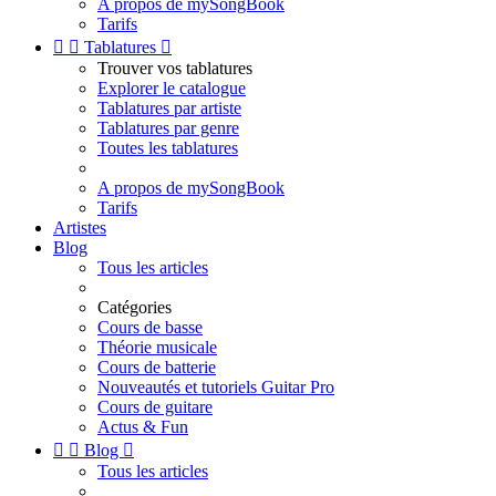
A propos de mySongBook
Tarifs


Tablatures

Trouver vos tablatures
Explorer le catalogue
Tablatures par artiste
Tablatures par genre
Toutes les tablatures
A propos de mySongBook
Tarifs
Artistes
Blog
Tous les articles
Catégories
Cours de basse
Théorie musicale
Cours de batterie
Nouveautés et tutoriels Guitar Pro
Cours de guitare
Actus & Fun


Blog

Tous les articles