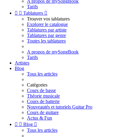
A propos de mySongBook
Tarifs


Tablatures

Trouver vos tablatures
Explorer le catalogue
Tablatures par artiste
Tablatures par genre
Toutes les tablatures
A propos de mySongBook
Tarifs
Artistes
Blog
Tous les articles
Catégories
Cours de basse
Théorie musicale
Cours de batterie
Nouveautés et tutoriels Guitar Pro
Cours de guitare
Actus & Fun


Blog

Tous les articles