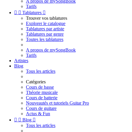
A propos de mySongBook
Tarifs


Tablatures

Trouver vos tablatures
Explorer le catalogue
Tablatures par artiste
Tablatures par genre
Toutes les tablatures
A propos de mySongBook
Tarifs
Artistes
Blog
Tous les articles
Catégories
Cours de basse
Théorie musicale
Cours de batterie
Nouveautés et tutoriels Guitar Pro
Cours de guitare
Actus & Fun


Blog

Tous les articles