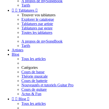
A propos de mySongBook
Tarifs


Tablatures

Trouver vos tablatures
Explorer le catalogue
Tablatures par artiste
Tablatures par genre
Toutes les tablatures
A propos de mySongBook
Tarifs
Artistes
Blog
Tous les articles
Catégories
Cours de basse
Théorie musicale
Cours de batterie
Nouveautés et tutoriels Guitar Pro
Cours de guitare
Actus & Fun


Blog

Tous les articles