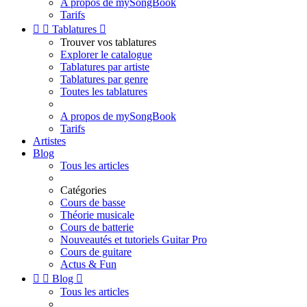
A propos de mySongBook
Tarifs


Tablatures

Trouver vos tablatures
Explorer le catalogue
Tablatures par artiste
Tablatures par genre
Toutes les tablatures
A propos de mySongBook
Tarifs
Artistes
Blog
Tous les articles
Catégories
Cours de basse
Théorie musicale
Cours de batterie
Nouveautés et tutoriels Guitar Pro
Cours de guitare
Actus & Fun


Blog

Tous les articles