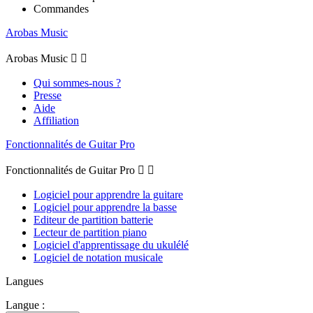
Commandes
Arobas Music
Arobas Music


Qui sommes-nous ?
Presse
Aide
Affiliation
Fonctionnalités de Guitar Pro
Fonctionnalités de Guitar Pro


Logiciel pour apprendre la guitare
Logiciel pour apprendre la basse
Editeur de partition batterie
Lecteur de partition piano
Logiciel d'apprentissage du ukulélé
Logiciel de notation musicale
Langues
Langue :