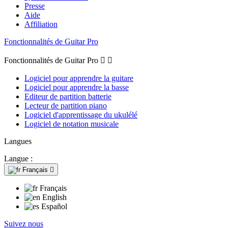
Presse
Aide
Affiliation
Fonctionnalités de Guitar Pro
Fonctionnalités de Guitar Pro


Logiciel pour apprendre la guitare
Logiciel pour apprendre la basse
Editeur de partition batterie
Lecteur de partition piano
Logiciel d'apprentissage du ukulélé
Logiciel de notation musicale
Langues
Langue :
Français

Français
English
Español
Suivez nous