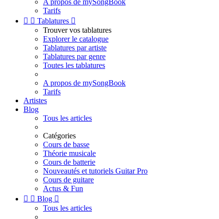
A propos de mySongBook
Tarifs


Tablatures

Trouver vos tablatures
Explorer le catalogue
Tablatures par artiste
Tablatures par genre
Toutes les tablatures
A propos de mySongBook
Tarifs
Artistes
Blog
Tous les articles
Catégories
Cours de basse
Théorie musicale
Cours de batterie
Nouveautés et tutoriels Guitar Pro
Cours de guitare
Actus & Fun


Blog

Tous les articles