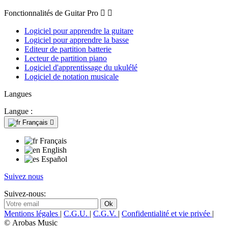
Fonctionnalités de Guitar Pro


Logiciel pour apprendre la guitare
Logiciel pour apprendre la basse
Editeur de partition batterie
Lecteur de partition piano
Logiciel d'apprentissage du ukulélé
Logiciel de notation musicale
Langues
Langue :
Français

Français
English
Español
Suivez nous
Suivez-nous:
Mentions légales
|
C.G.U.
|
C.G.V.
|
Confidentialité et vie privée
|
© Arobas Music