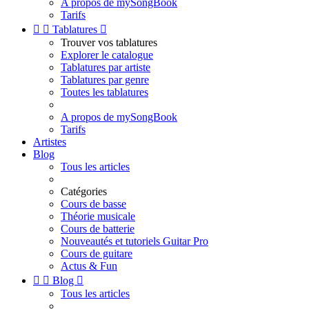
A propos de mySongBook
Tarifs


Tablatures

Trouver vos tablatures
Explorer le catalogue
Tablatures par artiste
Tablatures par genre
Toutes les tablatures
A propos de mySongBook
Tarifs
Artistes
Blog
Tous les articles
Catégories
Cours de basse
Théorie musicale
Cours de batterie
Nouveautés et tutoriels Guitar Pro
Cours de guitare
Actus & Fun


Blog

Tous les articles