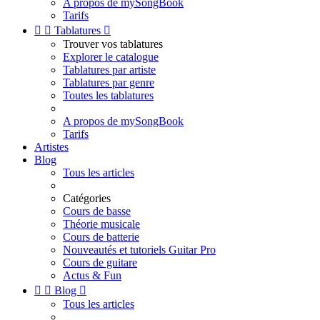
A propos de mySongBook
Tarifs


Tablatures

Trouver vos tablatures
Explorer le catalogue
Tablatures par artiste
Tablatures par genre
Toutes les tablatures
A propos de mySongBook
Tarifs
Artistes
Blog
Tous les articles
Catégories
Cours de basse
Théorie musicale
Cours de batterie
Nouveautés et tutoriels Guitar Pro
Cours de guitare
Actus & Fun


Blog

Tous les articles