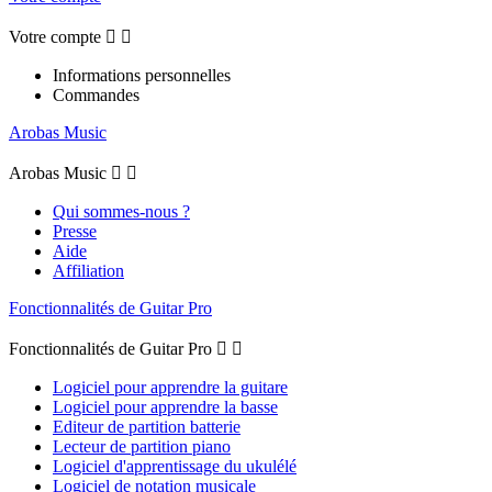
Votre compte


Informations personnelles
Commandes
Arobas Music
Arobas Music


Qui sommes-nous ?
Presse
Aide
Affiliation
Fonctionnalités de Guitar Pro
Fonctionnalités de Guitar Pro


Logiciel pour apprendre la guitare
Logiciel pour apprendre la basse
Editeur de partition batterie
Lecteur de partition piano
Logiciel d'apprentissage du ukulélé
Logiciel de notation musicale