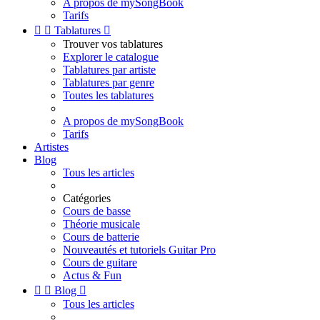
A propos de mySongBook
Tarifs


Tablatures

Trouver vos tablatures
Explorer le catalogue
Tablatures par artiste
Tablatures par genre
Toutes les tablatures
A propos de mySongBook
Tarifs
Artistes
Blog
Tous les articles
Catégories
Cours de basse
Théorie musicale
Cours de batterie
Nouveautés et tutoriels Guitar Pro
Cours de guitare
Actus & Fun


Blog

Tous les articles