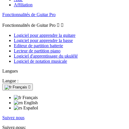
Affiliation
Fonctionnalités de Guitar Pro
Fonctionnalités de Guitar Pro


Logiciel pour apprendre la guitare
Logiciel pour apprendre la basse
Editeur de partition batterie
Lecteur de partition piano
Logiciel d'apprentissage du ukulélé
Logiciel de notation musicale
Langues
Langue :
Français

Français
English
Español
Suivez nous
Suivez-nous: