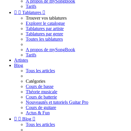
A propos de mySongBook
Tarifs


Tablatures

Trouver vos tablatures
Explorer le catalogue
Tablatures par artiste
Tablatures par genre
Toutes les tablatures
A propos de mySongBook
Tarifs
Artistes
Blog
Tous les articles
Catégories
Cours de basse
Théorie musicale
Cours de batterie
Nouveautés et tutoriels Guitar Pro
Cours de guitare
Actus & Fun


Blog

Tous les articles