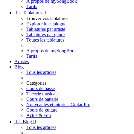
A propos de mySongBook
Tarifs


Tablatures

Trouver vos tablatures
Explorer le catalogue
Tablatures par artiste
Tablatures par genre
Toutes les tablatures
A propos de mySongBook
Tarifs
Artistes
Blog
Tous les articles
Catégories
Cours de basse
Théorie musicale
Cours de batterie
Nouveautés et tutoriels Guitar Pro
Cours de guitare
Actus & Fun


Blog

Tous les articles