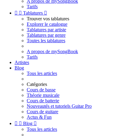
A propos de mySongBook
Tarifs


Tablatures

Trouver vos tablatures
Explorer le catalogue
Tablatures par artiste
Tablatures par genre
Toutes les tablatures
A propos de mySongBook
Tarifs
Artistes
Blog
Tous les articles
Catégories
Cours de basse
Théorie musicale
Cours de batterie
Nouveautés et tutoriels Guitar Pro
Cours de guitare
Actus & Fun


Blog

Tous les articles