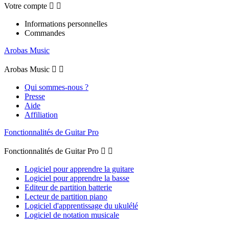
Votre compte


Informations personnelles
Commandes
Arobas Music
Arobas Music


Qui sommes-nous ?
Presse
Aide
Affiliation
Fonctionnalités de Guitar Pro
Fonctionnalités de Guitar Pro


Logiciel pour apprendre la guitare
Logiciel pour apprendre la basse
Editeur de partition batterie
Lecteur de partition piano
Logiciel d'apprentissage du ukulélé
Logiciel de notation musicale