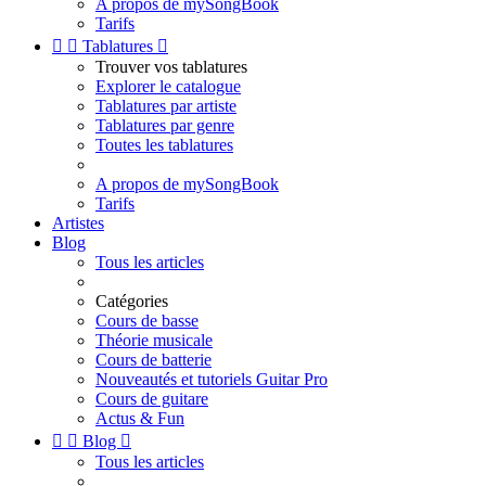
A propos de mySongBook
Tarifs


Tablatures

Trouver vos tablatures
Explorer le catalogue
Tablatures par artiste
Tablatures par genre
Toutes les tablatures
A propos de mySongBook
Tarifs
Artistes
Blog
Tous les articles
Catégories
Cours de basse
Théorie musicale
Cours de batterie
Nouveautés et tutoriels Guitar Pro
Cours de guitare
Actus & Fun


Blog

Tous les articles