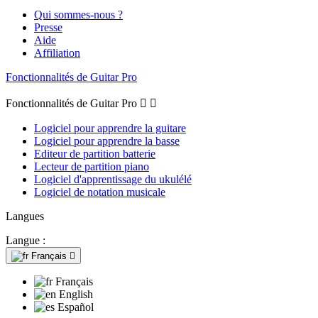
Qui sommes-nous ?
Presse
Aide
Affiliation
Fonctionnalités de Guitar Pro
Fonctionnalités de Guitar Pro


Logiciel pour apprendre la guitare
Logiciel pour apprendre la basse
Editeur de partition batterie
Lecteur de partition piano
Logiciel d'apprentissage du ukulélé
Logiciel de notation musicale
Langues
Langue :
Français

Français
English
Español