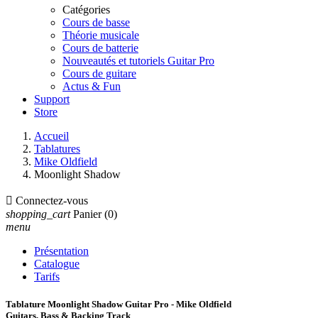
Catégories
Cours de basse
Théorie musicale
Cours de batterie
Nouveautés et tutoriels Guitar Pro
Cours de guitare
Actus & Fun
Support
Store
Accueil
Tablatures
Mike Oldfield
Moonlight Shadow

Connectez-vous
shopping_cart
Panier
(0)
menu
Présentation
Catalogue
Tarifs
Tablature Moonlight Shadow Guitar Pro - Mike Oldfield
Guitars, Bass & Backing Track