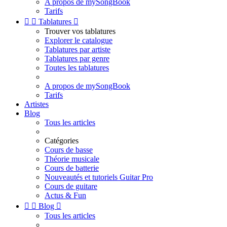
A propos de mySongBook
Tarifs


Tablatures

Trouver vos tablatures
Explorer le catalogue
Tablatures par artiste
Tablatures par genre
Toutes les tablatures
A propos de mySongBook
Tarifs
Artistes
Blog
Tous les articles
Catégories
Cours de basse
Théorie musicale
Cours de batterie
Nouveautés et tutoriels Guitar Pro
Cours de guitare
Actus & Fun


Blog

Tous les articles