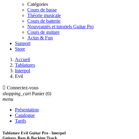
Catégories
Cours de basse
Théorie musicale
Cours de batterie
Nouveautés et tutoriels Guitar Pro
Cours de guitare
Actus & Fun
Support
Store
Accueil
Tablatures
Interpol
Evil

Connectez-vous
shopping_cart
Panier
(0)
menu
Présentation
Catalogue
Tarifs
Tablature Evil Guitar Pro - Interpol
Guitars, Bass & Backing Track