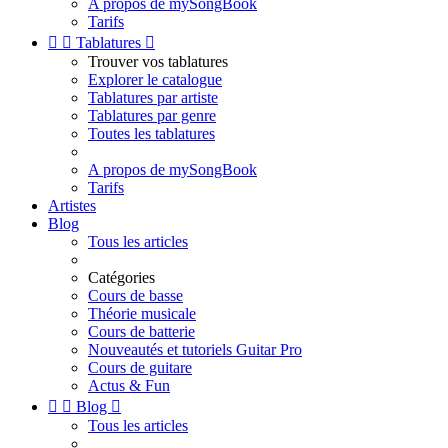
A propos de mySongBook
Tarifs


Tablatures

Trouver vos tablatures
Explorer le catalogue
Tablatures par artiste
Tablatures par genre
Toutes les tablatures
A propos de mySongBook
Tarifs
Artistes
Blog
Tous les articles
Catégories
Cours de basse
Théorie musicale
Cours de batterie
Nouveautés et tutoriels Guitar Pro
Cours de guitare
Actus & Fun


Blog

Tous les articles