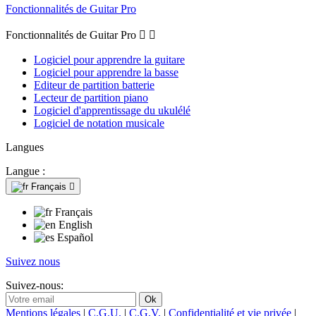
Fonctionnalités de Guitar Pro
Fonctionnalités de Guitar Pro


Logiciel pour apprendre la guitare
Logiciel pour apprendre la basse
Editeur de partition batterie
Lecteur de partition piano
Logiciel d'apprentissage du ukulélé
Logiciel de notation musicale
Langues
Langue :
Français

Français
English
Español
Suivez nous
Suivez-nous:
Mentions légales
|
C.G.U.
|
C.G.V.
|
Confidentialité et vie privée
|