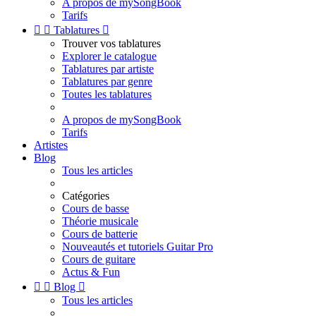
A propos de mySongBook
Tarifs


Tablatures

Trouver vos tablatures
Explorer le catalogue
Tablatures par artiste
Tablatures par genre
Toutes les tablatures
A propos de mySongBook
Tarifs
Artistes
Blog
Tous les articles
Catégories
Cours de basse
Théorie musicale
Cours de batterie
Nouveautés et tutoriels Guitar Pro
Cours de guitare
Actus & Fun


Blog

Tous les articles