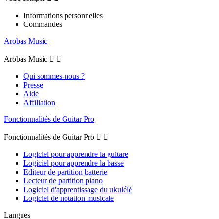
Informations personnelles
Commandes
Arobas Music
Arobas Music


Qui sommes-nous ?
Presse
Aide
Affiliation
Fonctionnalités de Guitar Pro
Fonctionnalités de Guitar Pro


Logiciel pour apprendre la guitare
Logiciel pour apprendre la basse
Editeur de partition batterie
Lecteur de partition piano
Logiciel d'apprentissage du ukulélé
Logiciel de notation musicale
Langues