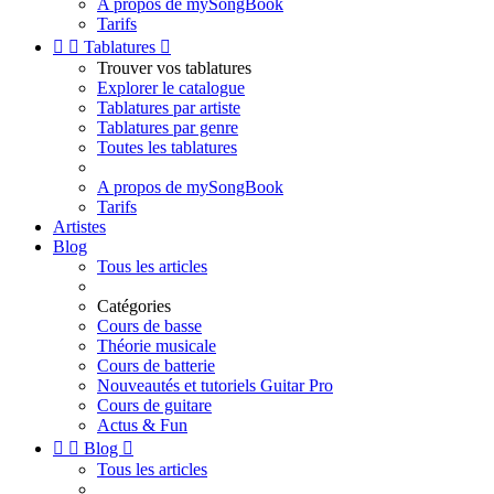
A propos de mySongBook
Tarifs


Tablatures

Trouver vos tablatures
Explorer le catalogue
Tablatures par artiste
Tablatures par genre
Toutes les tablatures
A propos de mySongBook
Tarifs
Artistes
Blog
Tous les articles
Catégories
Cours de basse
Théorie musicale
Cours de batterie
Nouveautés et tutoriels Guitar Pro
Cours de guitare
Actus & Fun


Blog

Tous les articles