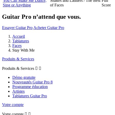
You Can Make Me Dance,
Snakes and Ladders / The Best
Full
Sing or Anything
of Faces
Score
Guitar Pro n’attend que vous.
Essayer Guitar Pro
Acheter Guitar Pro
Accueil
Tablatures
Faces
Stay With Me
Produits & Services
Produits & Services


Démo gratuite
Nouveautés Guitar Pro 8
Programme éducation
Artistes
Tablatures Guitar Pro
Votre compte
Votre compte

