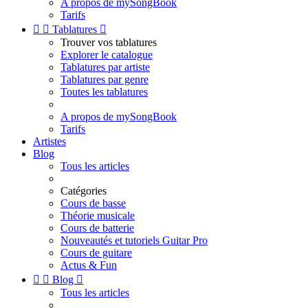
A propos de mySongBook
Tarifs


Tablatures

Trouver vos tablatures
Explorer le catalogue
Tablatures par artiste
Tablatures par genre
Toutes les tablatures
A propos de mySongBook
Tarifs
Artistes
Blog
Tous les articles
Catégories
Cours de basse
Théorie musicale
Cours de batterie
Nouveautés et tutoriels Guitar Pro
Cours de guitare
Actus & Fun


Blog

Tous les articles