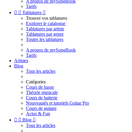
A propos de mySongBook
Tarifs


Tablatures

Trouver vos tablatures
Explorer le catalogue
Tablatures par artiste
Tablatures par genre
Toutes les tablatures
A propos de mySongBook
Tarifs
Artistes
Blog
Tous les articles
Catégories
Cours de basse
Théorie musicale
Cours de batterie
Nouveautés et tutoriels Guitar Pro
Cours de guitare
Actus & Fun


Blog

Tous les articles