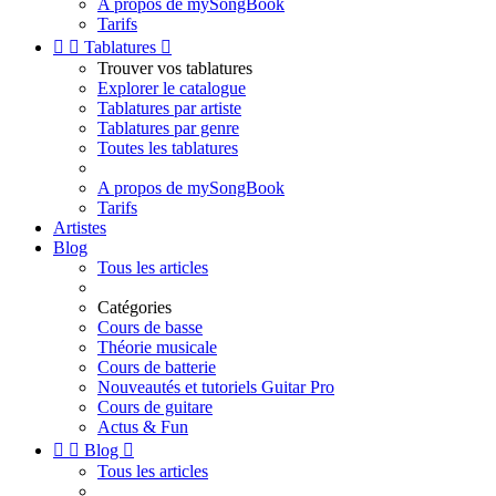
A propos de mySongBook
Tarifs


Tablatures

Trouver vos tablatures
Explorer le catalogue
Tablatures par artiste
Tablatures par genre
Toutes les tablatures
A propos de mySongBook
Tarifs
Artistes
Blog
Tous les articles
Catégories
Cours de basse
Théorie musicale
Cours de batterie
Nouveautés et tutoriels Guitar Pro
Cours de guitare
Actus & Fun


Blog

Tous les articles