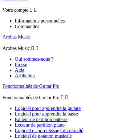
Votre compte


Informations personnelles
Commandes
Arobas Music
Arobas Music


Qui sommes-nous ?
Presse
Aide
Affiliation
Fonctionnalités de Guitar Pro
Fonctionnalités de Guitar Pro


Logiciel pour apprendre la guitare
Logiciel pour apprendre la basse
Editeur de partition batterie
Lecteur de partition piano
Logiciel d'apprentissage du ukulélé
Logiciel de notation musicale