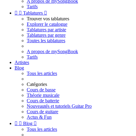
A propos de mySongBook
Tarifs


Tablatures

Trouver vos tablatures
Explorer le catalogue
Tablatures par artiste
Tablatures par genre
Toutes les tablatures
A propos de mySongBook
Tarifs
Artistes
Blog
Tous les articles
Catégories
Cours de basse
Théorie musicale
Cours de batterie
Nouveautés et tutoriels Guitar Pro
Cours de guitare
Actus & Fun


Blog

Tous les articles