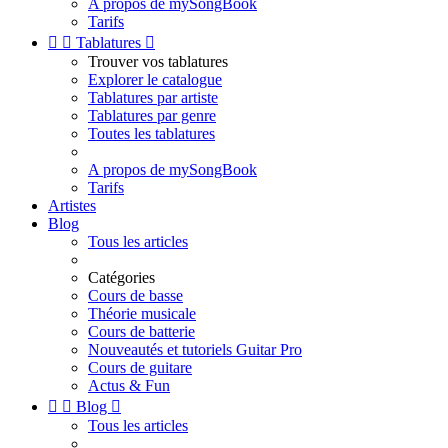
A propos de mySongBook
Tarifs


Tablatures

Trouver vos tablatures
Explorer le catalogue
Tablatures par artiste
Tablatures par genre
Toutes les tablatures
A propos de mySongBook
Tarifs
Artistes
Blog
Tous les articles
Catégories
Cours de basse
Théorie musicale
Cours de batterie
Nouveautés et tutoriels Guitar Pro
Cours de guitare
Actus & Fun


Blog

Tous les articles