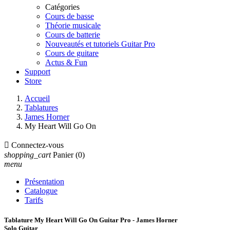
Catégories
Cours de basse
Théorie musicale
Cours de batterie
Nouveautés et tutoriels Guitar Pro
Cours de guitare
Actus & Fun
Support
Store
Accueil
Tablatures
James Horner
My Heart Will Go On

Connectez-vous
shopping_cart
Panier
(0)
menu
Présentation
Catalogue
Tarifs
Tablature My Heart Will Go On Guitar Pro - James Horner
Solo Guitar