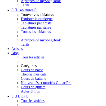
A propos de mySongBook
Tarifs


Tablatures

Trouver vos tablatures
Explorer le catalogue
Tablatures par artiste
Tablatures par genre
Toutes les tablatures
A propos de mySongBook
Tarifs
Artistes
Blog
Tous les articles
Catégories
Cours de basse
Théorie musicale
Cours de batterie
Nouveautés et tutoriels Guitar Pro
Cours de guitare
Actus & Fun


Blog

Tous les articles