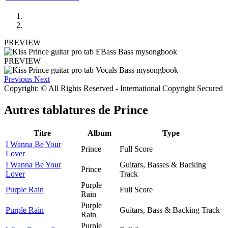
PREVIEW
PREVIEW
Previous
Next
Copyright: © All Rights Reserved - International Copyright Secured
Autres tablatures de
Prince
Titre
Album
Type
I Wanna Be Your
Prince
Full Score
Lover
I Wanna Be Your
Guitars, Basses & Backing
Prince
Lover
Track
Purple
Purple Rain
Full Score
Rain
Purple
Purple Rain
Guitars, Bass & Backing Track
Rain
Purple