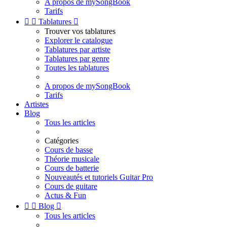
A propos de mySongBook
Tarifs


Tablatures

Trouver vos tablatures
Explorer le catalogue
Tablatures par artiste
Tablatures par genre
Toutes les tablatures
A propos de mySongBook
Tarifs
Artistes
Blog
Tous les articles
Catégories
Cours de basse
Théorie musicale
Cours de batterie
Nouveautés et tutoriels Guitar Pro
Cours de guitare
Actus & Fun


Blog

Tous les articles