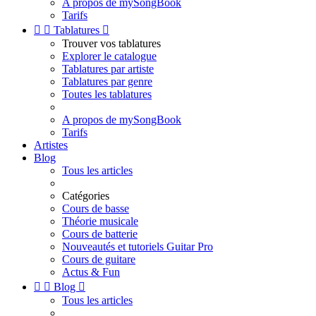
A propos de mySongBook
Tarifs


Tablatures

Trouver vos tablatures
Explorer le catalogue
Tablatures par artiste
Tablatures par genre
Toutes les tablatures
A propos de mySongBook
Tarifs
Artistes
Blog
Tous les articles
Catégories
Cours de basse
Théorie musicale
Cours de batterie
Nouveautés et tutoriels Guitar Pro
Cours de guitare
Actus & Fun


Blog

Tous les articles