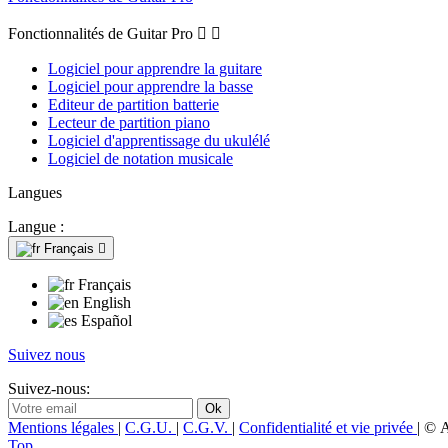
Fonctionnalités de Guitar Pro


Logiciel pour apprendre la guitare
Logiciel pour apprendre la basse
Editeur de partition batterie
Lecteur de partition piano
Logiciel d'apprentissage du ukulélé
Logiciel de notation musicale
Langues
Langue :
Français

Français
English
Español
Suivez nous
Suivez-nous:
Mentions légales
|
C.G.U.
|
C.G.V.
|
Confidentialité et vie privée
| © 
Top