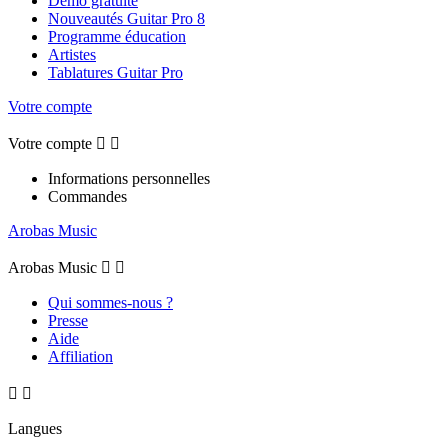
Démo gratuite
Nouveautés Guitar Pro 8
Programme éducation
Artistes
Tablatures Guitar Pro
Votre compte
Votre compte


Informations personnelles
Commandes
Arobas Music
Arobas Music


Qui sommes-nous ?
Presse
Aide
Affiliation


Langues