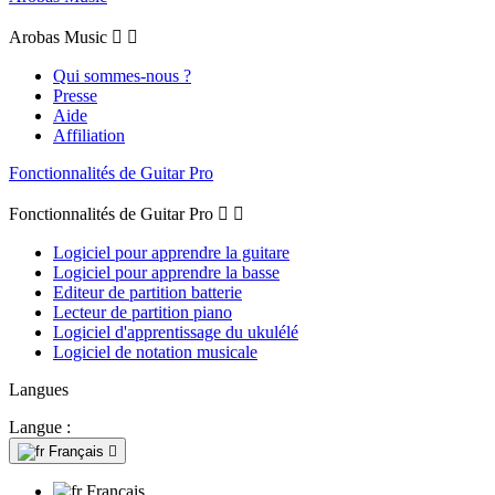
Arobas Music


Qui sommes-nous ?
Presse
Aide
Affiliation
Fonctionnalités de Guitar Pro
Fonctionnalités de Guitar Pro


Logiciel pour apprendre la guitare
Logiciel pour apprendre la basse
Editeur de partition batterie
Lecteur de partition piano
Logiciel d'apprentissage du ukulélé
Logiciel de notation musicale
Langues
Langue :
Français

Français