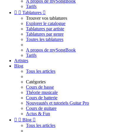
A propos de mySongBook
Tarifs


Tablatures

Trouver vos tablatures
Explorer le catalogue
Tablatures par artiste
Tablatures par genre
Toutes les tablatures
A propos de mySongBook
Tarifs
Artistes
Blog
Tous les articles
Catégories
Cours de basse
Théorie musicale
Cours de batterie
Nouveautés et tutoriels Guitar Pro
Cours de guitare
Actus & Fun


Blog

Tous les articles