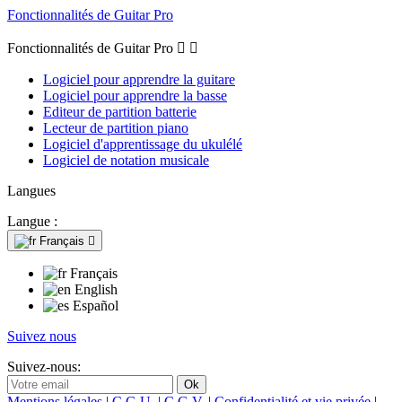
Fonctionnalités de Guitar Pro
Fonctionnalités de Guitar Pro


Logiciel pour apprendre la guitare
Logiciel pour apprendre la basse
Editeur de partition batterie
Lecteur de partition piano
Logiciel d'apprentissage du ukulélé
Logiciel de notation musicale
Langues
Langue :
Français

Français
English
Español
Suivez nous
Suivez-nous:
Mentions légales
|
C.G.U.
|
C.G.V.
|
Confidentialité et vie privée
|