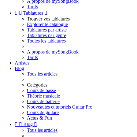
A propos de mySongBook
Tarifs


Tablatures

Trouver vos tablatures
Explorer le catalogue
Tablatures par artiste
Tablatures par genre
Toutes les tablatures
A propos de mySongBook
Tarifs
Artistes
Blog
Tous les articles
Catégories
Cours de basse
Théorie musicale
Cours de batterie
Nouveautés et tutoriels Guitar Pro
Cours de guitare
Actus & Fun


Blog

Tous les articles