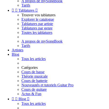
A propos de mySongBook
Tarifs


Tablatures

Trouver vos tablatures
Explorer le catalogue
Tablatures par artiste
Tablatures par genre
Toutes les tablatures
A propos de mySongBook
Tarifs
Artistes
Blog
Tous les articles
Catégories
Cours de basse
Théorie musicale
Cours de batterie
Nouveautés et tutoriels Guitar Pro
Cours de guitare
Actus & Fun


Blog

Tous les articles