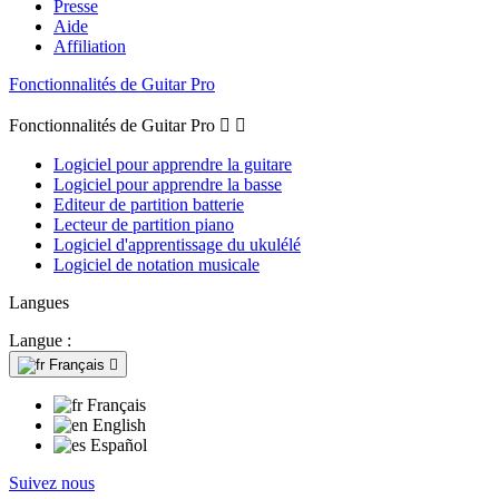
Presse
Aide
Affiliation
Fonctionnalités de Guitar Pro
Fonctionnalités de Guitar Pro


Logiciel pour apprendre la guitare
Logiciel pour apprendre la basse
Editeur de partition batterie
Lecteur de partition piano
Logiciel d'apprentissage du ukulélé
Logiciel de notation musicale
Langues
Langue :
Français

Français
English
Español
Suivez nous