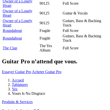
Owner of a Lonely
90125
Full Score
Heart
Owner of a Lonely
90125
Guitar & Vocals
Heart
Owner of a Lonely
Guitars, Bass & Backing
90125
Heart
Track
Roundabout
Fragile
Full Score
Guitars, Bass & Backing
Roundabout
Fragile
Track
The Yes
The Clap
Full Score
Album
Guitar Pro n’attend que vous.
Essayer Guitar Pro
Acheter Guitar Pro
Accueil
Tablatures
Yes
Yours Is No Disgrace
Produits & Services