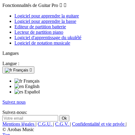
Fonctionnalités de Guitar Pro


Logiciel pour apprendre la guitare
Logiciel pour apprendre la basse
Editeur de partition batterie
Lecteur de partition piano
Logiciel d'apprentissage du ukulélé
Logiciel de notation musicale
Langues
Langue :
Français

Français
English
Español
Suivez nous
Suivez-nous:
Mentions légales
|
C.G.U.
|
C.G.V.
|
Confidentialité et vie privée
|
© Arobas Music
Top