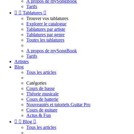
A propos de mySongBook
Tarifs


Tablatures

Trouver vos tablatures
Explorer le catalogue
Tablatures par artiste
Tablatures par genre
Toutes les tablatures
A propos de mySongBook
Tarifs
Artistes
Blog
Tous les articles
Catégories
Cours de basse
Théorie musicale
Cours de batterie
Nouveautés et tutoriels Guitar Pro
Cours de guitare
Actus & Fun


Blog

Tous les articles