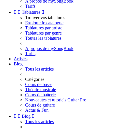
A propos de mySongBook
Tarifs


Tablatures

Trouver vos tablatures
Explorer le catalogue
Tablatures par artiste
Tablatures par genre
Toutes les tablatures
A propos de mySongBook
Tarifs
Artistes
Blog
Tous les articles
Catégories
Cours de basse
Théorie musicale
Cours de batterie
Nouveautés et tutoriels Guitar Pro
Cours de guitare
Actus & Fun


Blog

Tous les articles