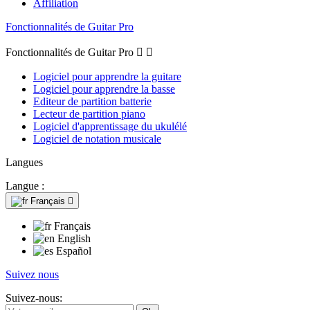
Affiliation
Fonctionnalités de Guitar Pro
Fonctionnalités de Guitar Pro


Logiciel pour apprendre la guitare
Logiciel pour apprendre la basse
Editeur de partition batterie
Lecteur de partition piano
Logiciel d'apprentissage du ukulélé
Logiciel de notation musicale
Langues
Langue :
Français

Français
English
Español
Suivez nous
Suivez-nous: