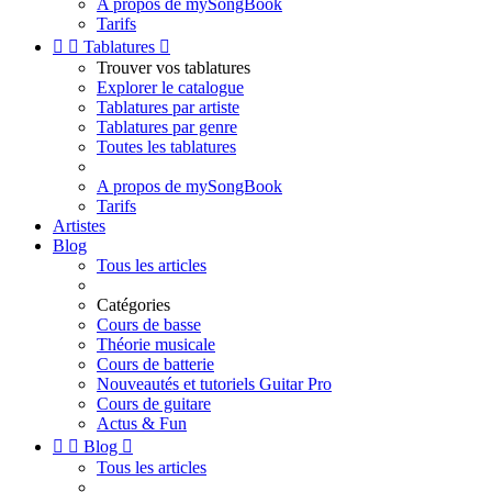
A propos de mySongBook
Tarifs


Tablatures

Trouver vos tablatures
Explorer le catalogue
Tablatures par artiste
Tablatures par genre
Toutes les tablatures
A propos de mySongBook
Tarifs
Artistes
Blog
Tous les articles
Catégories
Cours de basse
Théorie musicale
Cours de batterie
Nouveautés et tutoriels Guitar Pro
Cours de guitare
Actus & Fun


Blog

Tous les articles