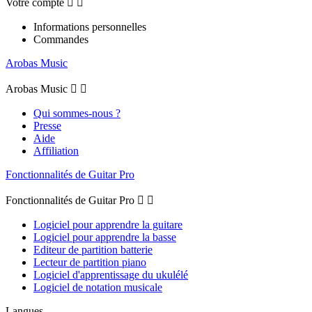
Votre compte


Informations personnelles
Commandes
Arobas Music
Arobas Music


Qui sommes-nous ?
Presse
Aide
Affiliation
Fonctionnalités de Guitar Pro
Fonctionnalités de Guitar Pro


Logiciel pour apprendre la guitare
Logiciel pour apprendre la basse
Editeur de partition batterie
Lecteur de partition piano
Logiciel d'apprentissage du ukulélé
Logiciel de notation musicale
Langues