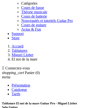
Catégories
Cours de basse
Théorie musicale
Cours de batterie
Nouveautés et tutoriels Guitar Pro
Cours de guitare
Actus & Fun
Support
Store
Accueil
Tablatures
Miguel Llobet
El noi de la mare

Connectez-vous
shopping_cart
Panier
(0)
menu
Présentation
Catalogue
Tarifs
Tablature El noi de la mare Guitar Pro - Miguel Llobet
Solo Guitar