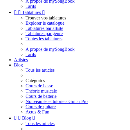
A propos de mySongBook
Tarifs


Tablatures

Trouver vos tablatures
Explorer le catalogue
Tablatures par artiste
Tablatures par genre
Toutes les tablatures
A propos de mySongBook
Tarifs
Artistes
Blog
Tous les articles
Catégories
Cours de basse
Théorie musicale
Cours de batterie
Nouveautés et tutoriels Guitar Pro
Cours de guitare
Actus & Fun


Blog

Tous les articles