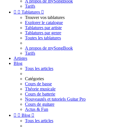
A propos de mySongBook
Tarifs


Tablatures

Trouver vos tablatures
Explorer le catalogue
Tablatures par artiste
Tablatures par genre
Toutes les tablatures
A propos de mySongBook
Tarifs
Artistes
Blog
Tous les articles
Catégories
Cours de basse
Théorie musicale
Cours de batterie
Nouveautés et tutoriels Guitar Pro
Cours de guitare
Actus & Fun


Blog

Tous les articles