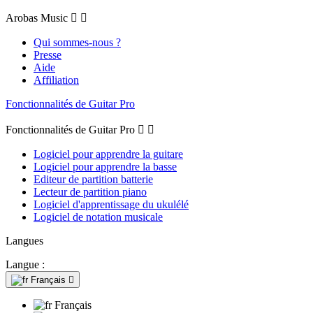
Arobas Music


Qui sommes-nous ?
Presse
Aide
Affiliation
Fonctionnalités de Guitar Pro
Fonctionnalités de Guitar Pro


Logiciel pour apprendre la guitare
Logiciel pour apprendre la basse
Editeur de partition batterie
Lecteur de partition piano
Logiciel d'apprentissage du ukulélé
Logiciel de notation musicale
Langues
Langue :
Français

Français