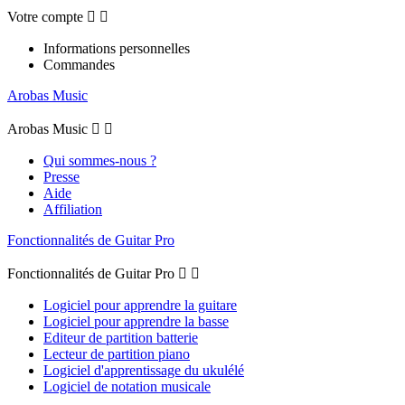
Votre compte


Informations personnelles
Commandes
Arobas Music
Arobas Music


Qui sommes-nous ?
Presse
Aide
Affiliation
Fonctionnalités de Guitar Pro
Fonctionnalités de Guitar Pro


Logiciel pour apprendre la guitare
Logiciel pour apprendre la basse
Editeur de partition batterie
Lecteur de partition piano
Logiciel d'apprentissage du ukulélé
Logiciel de notation musicale