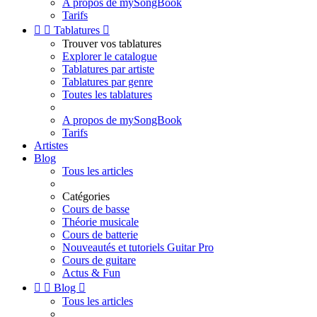
A propos de mySongBook
Tarifs


Tablatures

Trouver vos tablatures
Explorer le catalogue
Tablatures par artiste
Tablatures par genre
Toutes les tablatures
A propos de mySongBook
Tarifs
Artistes
Blog
Tous les articles
Catégories
Cours de basse
Théorie musicale
Cours de batterie
Nouveautés et tutoriels Guitar Pro
Cours de guitare
Actus & Fun


Blog

Tous les articles