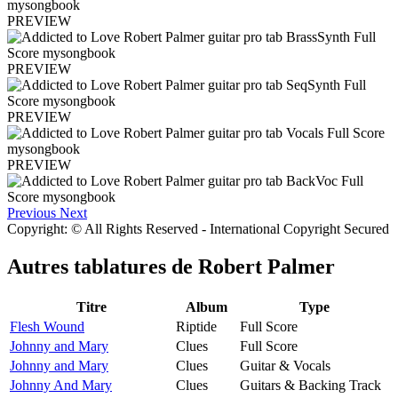
PREVIEW
PREVIEW
PREVIEW
PREVIEW
Previous
Next
Copyright: © All Rights Reserved - International Copyright Secured
Autres tablatures de
Robert Palmer
Titre
Album
Type
Flesh Wound
Riptide
Full Score
Johnny and Mary
Clues
Full Score
Johnny and Mary
Clues
Guitar & Vocals
Johnny And Mary
Clues
Guitars & Backing Track