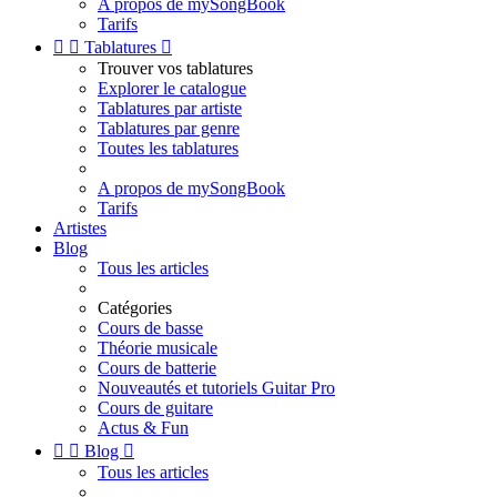
A propos de mySongBook
Tarifs


Tablatures

Trouver vos tablatures
Explorer le catalogue
Tablatures par artiste
Tablatures par genre
Toutes les tablatures
A propos de mySongBook
Tarifs
Artistes
Blog
Tous les articles
Catégories
Cours de basse
Théorie musicale
Cours de batterie
Nouveautés et tutoriels Guitar Pro
Cours de guitare
Actus & Fun


Blog

Tous les articles