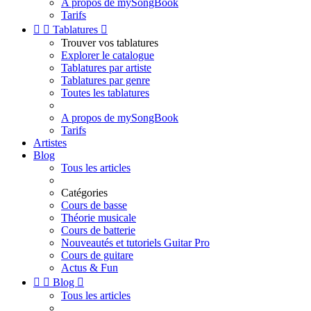
A propos de mySongBook
Tarifs


Tablatures

Trouver vos tablatures
Explorer le catalogue
Tablatures par artiste
Tablatures par genre
Toutes les tablatures
A propos de mySongBook
Tarifs
Artistes
Blog
Tous les articles
Catégories
Cours de basse
Théorie musicale
Cours de batterie
Nouveautés et tutoriels Guitar Pro
Cours de guitare
Actus & Fun


Blog

Tous les articles