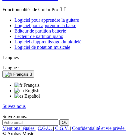
Fonctionnalités de Guitar Pro


Logiciel pour apprendre la guitare
Logiciel pour apprendre la basse
Editeur de partition batterie
Lecteur de partition piano
Logiciel d'apprentissage du ukulélé
Logiciel de notation musicale
Langues
Langue :
Français

Français
English
Español
Suivez nous
Suivez-nous:
Mentions légales
|
C.G.U.
|
C.G.V.
|
Confidentialité et vie privée
|
© Arobas Music