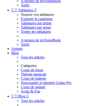
A propos de mySongBook
Tarifs


Tablatures

Trouver vos tablatures
Explorer le catalogue
Tablatures par artiste
Tablatures par genre
Toutes les tablatures
A propos de mySongBook
Tarifs
Artistes
Blog
Tous les articles
Catégories
Cours de basse
Théorie musicale
Cours de batterie
Nouveautés et tutoriels Guitar Pro
Cours de guitare
Actus & Fun


Blog

Tous les articles