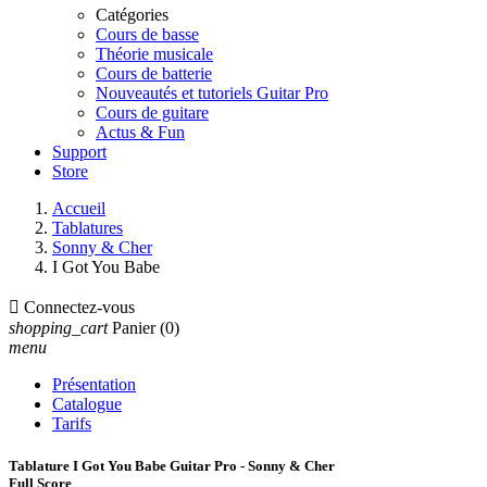
Catégories
Cours de basse
Théorie musicale
Cours de batterie
Nouveautés et tutoriels Guitar Pro
Cours de guitare
Actus & Fun
Support
Store
Accueil
Tablatures
Sonny & Cher
I Got You Babe

Connectez-vous
shopping_cart
Panier
(0)
menu
Présentation
Catalogue
Tarifs
Tablature I Got You Babe Guitar Pro - Sonny & Cher
Full Score