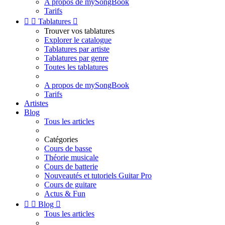
A propos de mySongBook
Tarifs


Tablatures

Trouver vos tablatures
Explorer le catalogue
Tablatures par artiste
Tablatures par genre
Toutes les tablatures
A propos de mySongBook
Tarifs
Artistes
Blog
Tous les articles
Catégories
Cours de basse
Théorie musicale
Cours de batterie
Nouveautés et tutoriels Guitar Pro
Cours de guitare
Actus & Fun


Blog

Tous les articles