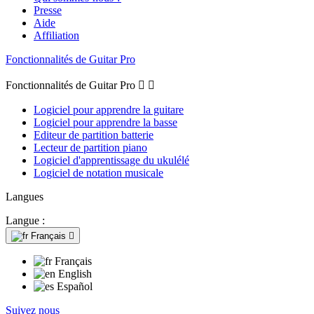
Presse
Aide
Affiliation
Fonctionnalités de Guitar Pro
Fonctionnalités de Guitar Pro


Logiciel pour apprendre la guitare
Logiciel pour apprendre la basse
Editeur de partition batterie
Lecteur de partition piano
Logiciel d'apprentissage du ukulélé
Logiciel de notation musicale
Langues
Langue :
Français

Français
English
Español
Suivez nous