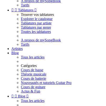
A propos de mySongBook
Tarifs


Tablatures

Trouver vos tablatures
Explorer le catalogue
Tablatures par artiste
Tablatures par genre
Toutes les tablatures
A propos de mySongBook
Tarifs
Artistes
Blog
Tous les articles
Catégories
Cours de basse
Théorie musicale
Cours de batterie
Nouveautés et tutoriels Guitar Pro
Cours de guitare
Actus & Fun


Blog

Tous les articles