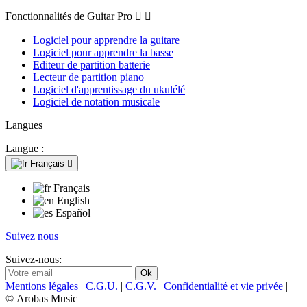
Fonctionnalités de Guitar Pro


Logiciel pour apprendre la guitare
Logiciel pour apprendre la basse
Editeur de partition batterie
Lecteur de partition piano
Logiciel d'apprentissage du ukulélé
Logiciel de notation musicale
Langues
Langue :
Français

Français
English
Español
Suivez nous
Suivez-nous:
Mentions légales
|
C.G.U.
|
C.G.V.
|
Confidentialité et vie privée
|
© Arobas Music