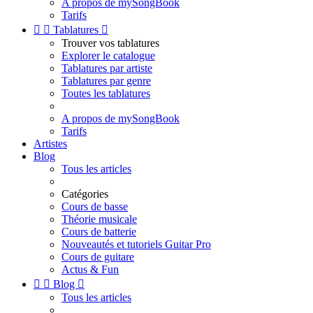
A propos de mySongBook
Tarifs


Tablatures

Trouver vos tablatures
Explorer le catalogue
Tablatures par artiste
Tablatures par genre
Toutes les tablatures
A propos de mySongBook
Tarifs
Artistes
Blog
Tous les articles
Catégories
Cours de basse
Théorie musicale
Cours de batterie
Nouveautés et tutoriels Guitar Pro
Cours de guitare
Actus & Fun


Blog

Tous les articles