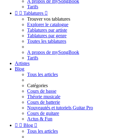
A propos de mySongBook
Tarifs


Tablatures

Trouver vos tablatures
Explorer le catalogue
Tablatures par artiste
Tablatures par genre
Toutes les tablatures
A propos de mySongBook
Tarifs
Artistes
Blog
Tous les articles
Catégories
Cours de basse
Théorie musicale
Cours de batterie
Nouveautés et tutoriels Guitar Pro
Cours de guitare
Actus & Fun


Blog

Tous les articles